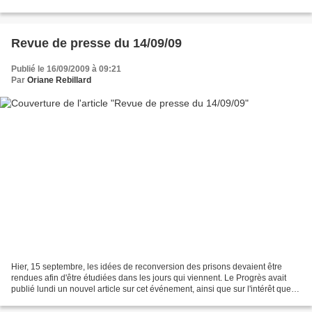
habitants de Perrache En réponse à l’Appel...
Revue de presse du 14/09/09
Publié le 16/09/2009 à 09:21
Par
Oriane Rebillard
Hier, 15 septembre, les idées de reconversion des prisons devaient être
rendues afin d'être étudiées dans les jours qui viennent. Le Progrès avait
publié lundi un nouvel article sur cet événement, ainsi que sur l'intérêt que
porte l'université catholique...