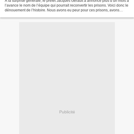
A la surprise générale, le préfet Jacques Gérault a annoncé plus d’un mois à
l’avance le nom de l’équipe qui pourrait reconvertir les prisons. Voici donc le
dénouement de l’histoire. Nous avons eu peur pour ces prisons, avons
échappé de peu à leur disparition...
Publicité