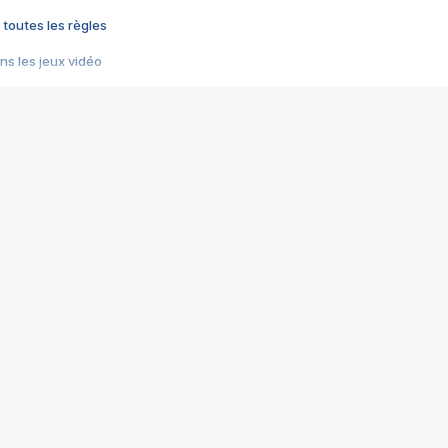
 toutes les règles
s les jeux vidéo
us choquant de Rockstar ? - Le scandale BULLY
e plus moche de Steam
du RÊVE tourne au CAUCHEMAR
pendant 8 heures
it… à tort
umiliés par un jeu vidéo
ire - Final Fantasy 8
ti un empire - Age of Empires
story DOFUS
tard, il crée l'un des pires jeux de tous les temps, MindsEye.