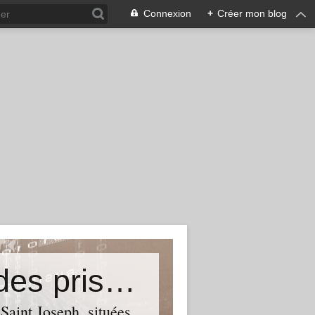
Connexion
+
Créer mon blog
Le blog consacré au sauvetage des prisons de Perrache à Lyon
Saint Joseph, situées