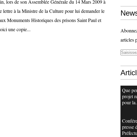
in, lors de son Assemblée Générale du 14 Mars 2009 à
 lettre à la Ministre de la Culture pour lui demander le
News
 aux Monuments Historiques des prisons Saint Paul et
oici une copie...
Abonnez-
articles 
Artic
Que pe
projet r
pour la.
Confér
presse d
Préfectu