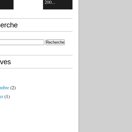
200...
erche
ives
mbre
(2)
er
(1)