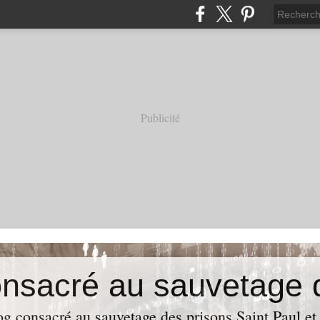
Publicité
g consacré au sauvetage des prisons Saint Paul et 