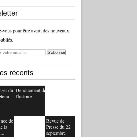
letter
vous pour être averti des nouveaux
publiés.
les récents
nser du
Dénouement de
etenu
l'histoire
..
ence de
Revue de
e la
Presse du 22
...
septembre