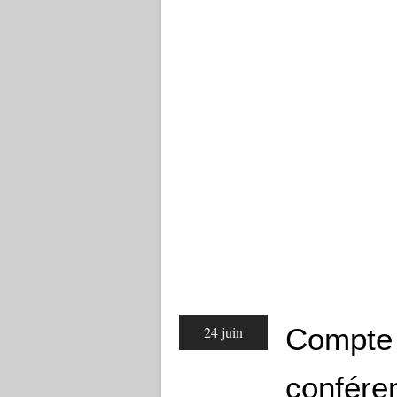
Compte 
24 juin
conféren